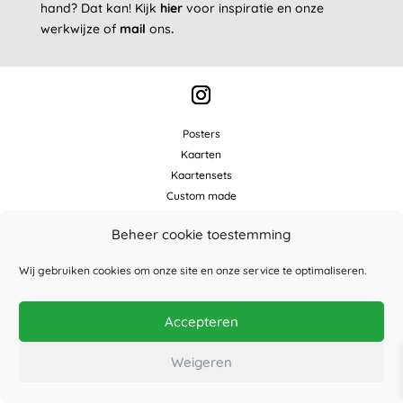
hand? Dat kan!
Kijk
hier
voor inspiratie en onze
werkwijze of
mail
ons
.
Posters
Kaarten
Kaartensets
Custom made
Winkelmand
Beheer cookie toestemming
Over Studio Wilderness
Wij gebruiken cookies om onze site en onze service te optimaliseren.
Contact
Verkooppunten
Wholesale
Accepteren
FAQ
Weigeren
© 2025 Studio Wilderness |
Contact
|
Voorwaarden
|
Privacy
|
Disclaimer
|
Cookies
|
info@studiowilderness.nl