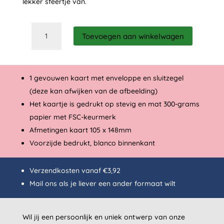
lekker sfeertje van.
Twinkle
Toevoegen aan winkelwagen
&
jingle
all
the
1 gevouwen kaart met enveloppe en sluitzegel
way
(deze kan afwijken van de afbeelding)
aantal
Het kaartje is gedrukt op stevig en mat 300-grams
papier met FSC-keurmerk
Afmetingen kaart 105 x 148mm
Voorzijde bedrukt, blanco binnenkant
Verzendkosten vanaf €3,92
Mail
ons als je liever een ander formaat wilt
Wil jij een persoonlijk en uniek ontwerp van onze