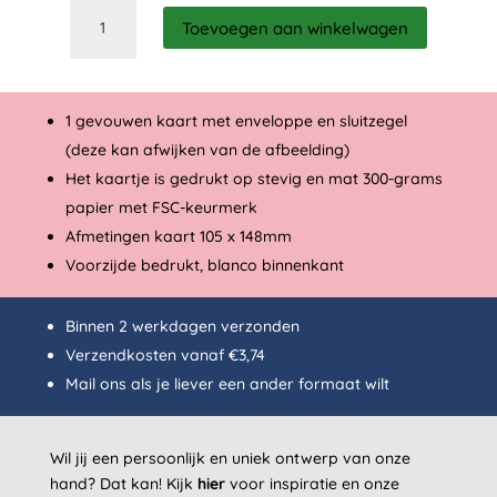
Go
Toevoegen aan winkelwagen
get
'm
tiger
aantal
1 gevouwen kaart met enveloppe en sluitzegel
(deze kan afwijken van de afbeelding)
Het kaartje is gedrukt op stevig en mat 300-grams
papier met FSC-keurmerk
Afmetingen kaart 105 x 148mm
Voorzijde bedrukt, blanco binnenkant
Binnen 2 werkdagen verzonden
Verzendkosten vanaf €3,74
Mail
ons als je liever een ander formaat wilt
Wil jij een persoonlijk en uniek ontwerp van onze
hand? Dat kan!
Kijk
hier
voor inspiratie en onze