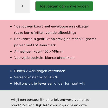
Go
Toevoegen aan winkelwagen
kick
some
ass
aantal
1 gevouwen kaart met enveloppe en sluitzegel
(deze kan afwijken van de afbeelding)
Het kaartje is gedrukt op stevig en mat 300-grams
papier met FSC-keurmerk
Afmetingen kaart 105 x 148mm
Voorzijde bedrukt, blanco binnenkant
Binnen 2 werkdagen verzonden
Verzendkosten vanaf €3,74
Mail
ons als je liever een ander formaat wilt
Wil jij een persoonlijk en uniek ontwerp van onze
hand? Dat kan!
Kijk
hier
voor inspiratie en onze