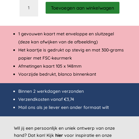
New
Toevoegen aan winkelwagen
Castle
aantal
1 gevouwen kaart met enveloppe en sluitzegel
(deze kan afwijken van de afbeelding)
Het kaartje is gedrukt op stevig en mat 300-grams
papier met FSC-keurmerk
Afmetingen kaart 105 x 148mm
Voorzijde bedrukt, blanco binnenkant
Binnen 2 werkdagen verzonden
Verzendkosten vanaf €3,74
Mail
ons als je liever een ander formaat wilt
Wil jij een persoonlijk en uniek ontwerp van onze
hand? Dat kan!
Kijk
hier
voor inspiratie en onze