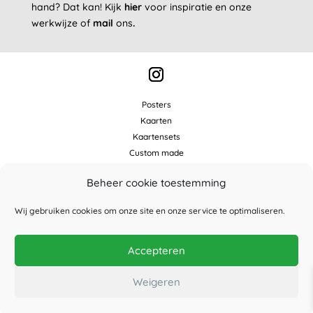
hand? Dat kan!
Kijk
hier
voor inspiratie en onze
werkwijze of
mail
ons
.
Posters
Kaarten
Kaartensets
Custom made
Winkelmand
Beheer cookie toestemming
Over Studio Wilderness
Wij gebruiken cookies om onze site en onze service te optimaliseren.
Contact
Verkooppunten
Wholesale
Accepteren
FAQ
Weigeren
© 2025 Studio Wilderness |
Contact
|
Voorwaarden
|
Privacy
|
Disclaimer
|
Cookies
|
info@studiowilderness.nl