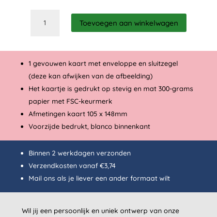
Ready
Toevoegen aan winkelwagen
to
pop
aantal
1 gevouwen kaart met enveloppe en sluitzegel
(deze kan afwijken van de afbeelding)
Het kaartje is gedrukt op stevig en mat 300-grams
papier met FSC-keurmerk
Afmetingen kaart 105 x 148mm
Voorzijde bedrukt, blanco binnenkant
Binnen 2 werkdagen verzonden
Verzendkosten vanaf €3,74
Mail
ons als je liever een ander formaat wilt
Wil jij een persoonlijk en uniek ontwerp van onze