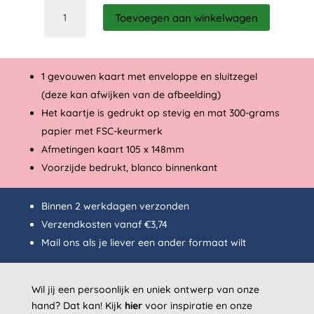
Tropical
Toevoegen aan winkelwagen
birds
aantal
1 gevouwen kaart met enveloppe en sluitzegel
(deze kan afwijken van de afbeelding)
Het kaartje is gedrukt op stevig en mat 300-grams
papier met FSC-keurmerk
Afmetingen kaart 105 x 148mm
Voorzijde bedrukt, blanco binnenkant
Binnen 2 werkdagen verzonden
Verzendkosten vanaf €3,74
Mail
ons als je liever een ander formaat wilt
Wil jij een persoonlijk en uniek ontwerp van onze
hand? Dat kan!
Kijk
hier
voor inspiratie en onze