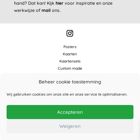
hand? Dat kan!
Kijk
hier
voor inspiratie en onze
werkwijze of
mail
ons
.
Posters
Kaarten
Kaartensets
Custom made
Winkelmand
Beheer cookie toestemming
Over Studio Wilderness
Wij gebruiken cookies om onze site en onze service te optimaliseren.
Contact
Verkooppunten
Wholesale
Accepteren
FAQ
Weigeren
© 2025 Studio Wilderness |
Contact
|
Voorwaarden
|
Privacy
|
Disclaimer
|
Cookies
|
info@studiowilderness.nl